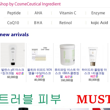
발란스 pH 마스크
울트라 리피드 SOS
퓨리파잉 이스트 마
하이드라 플럼핑 마
+징크크림
앰플+수딩마스크
스크 +BHA 클렌징
스크 +리셀크림
젤
60,000원
46,000원
80,000원
160,000원