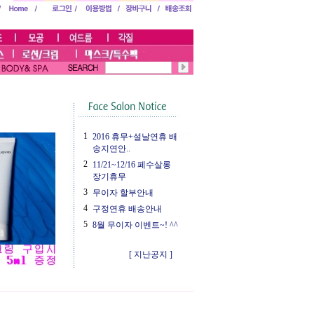
1
2016 휴무+설날연휴 배
송지연안..
2
11/21~12/16 페수살롱
장기휴무
3
무이자 할부안내
4
구정연휴 배송안내
5
8월 무이자 이벤트~! ^^
[ 지난공지 ]